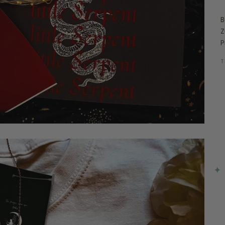
B
Z
P
T