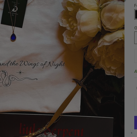
F
G
A
A