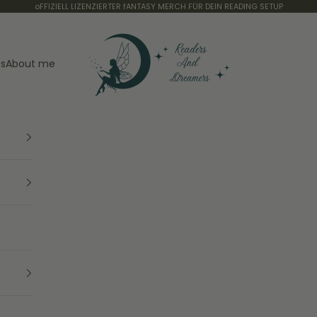
oFFIZIELL LIZENZIERTER fANTASY MERCH FÜR DEIN READING SETUP
Readers and Dreamers Shop
os
About me