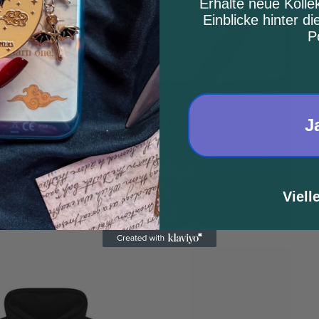
Erhalte neue Kolle
Einblicke hinter di
P
J
Viell