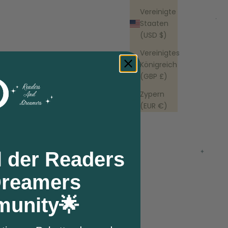
Vereinigte
Staaten
(USD $)
Vereinigtes
Königreich
(GBP £)
Zypern
(EUR €)
l der Readers
Dreamers
unity🌟