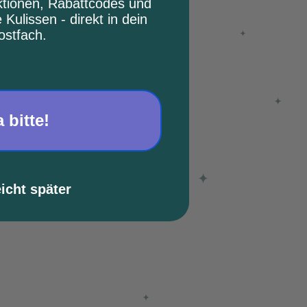
ktionen, Rabattcodes und
e Kulissen - direkt in dein
ostfach.
a bitte!
eicht später