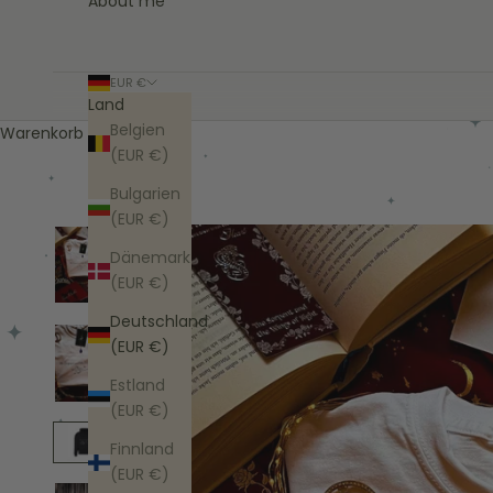
About me
EUR €
Land
Belgien
Warenkorb
(EUR €)
Bulgarien
(EUR €)
Dänemark
(EUR €)
Deutschland
(EUR €)
Estland
(EUR €)
Finnland
(EUR €)