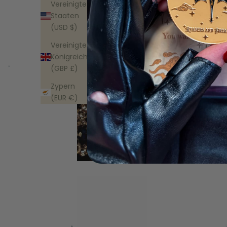
Vereinigte
Staaten
(USD $)
Vereinigtes
Königreich
(GBP £)
Zypern
(EUR €)