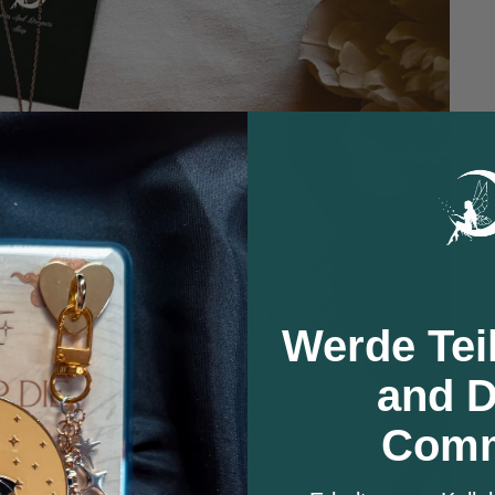
Werde Tei
and 
Comm