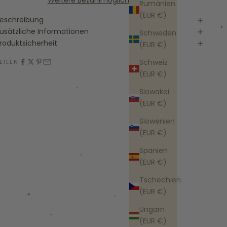
Weitere Bezahlmöglichkeiten
Rumänien
(EUR €)
eschreibung
usätzliche Informationen
Schweden
roduktsicherheit
(EUR €)
Schweiz
EILEN
(EUR €)
Slowakei
(EUR €)
Slowenien
(EUR €)
Spanien
(EUR €)
Tschechien
(EUR €)
Ungarn
(EUR €)