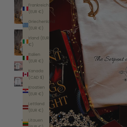
Frankreich
(EUR €)
Griechenland
(EUR €)
Irland (EUR
€)
Italien
(EUR €)
Kanada
(CAD $)
Kroatien
(EUR €)
Lettland
(EUR €)
Litauen
(EUR €)