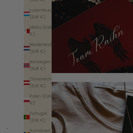
Luxemburg
(EUR €)
Malta (EUR
€)
Niederlande
(EUR €)
Norwegen
(EUR €)
Österreich
(EUR €)
Polen (EUR
€)
Portugal
(EUR €)
Rumänien