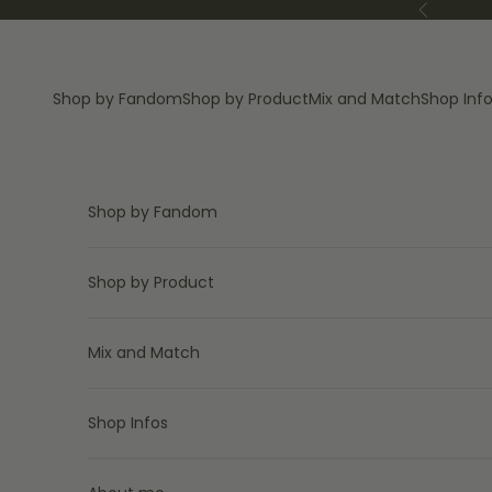
Zum Inhalt springen
Zurück
Shop by Fandom
Shop by Product
Mix and Match
Shop Inf
Shop by Fandom
Shop by Product
Mix and Match
Shop Infos