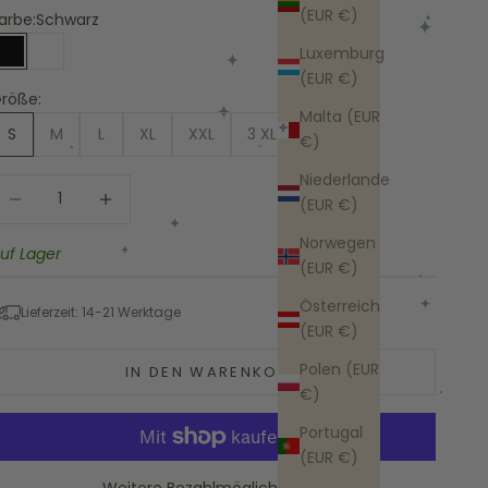
(EUR €)
arbe:
Schwarz
Luxemburg
Schwarz
Weiß
(EUR €)
röße:
Malta (EUR
S
M
L
XL
XXL
3 XL
€)
Niederlande
nzahl verringern
Anzahl erhöhen
(EUR €)
Norwegen
uf Lager
(EUR €)
Österreich
Lieferzeit: 14-21 Werktage
(EUR €)
Polen (EUR
IN DEN WARENKORB
€)
Portugal
(EUR €)