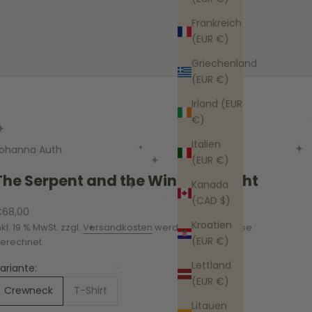
Frankreich
(EUR €)
Griechenland
(EUR €)
Irland (EUR
€)
Italien
ohanna Auth
(EUR €)
The Serpent and the Wings of Night
Kanada
(CAD $)
ngebot
68,00
Kroatien
nkl. 19 % MwSt. zzgl.
Versandkosten
werden an der Kasse
(EUR €)
erechnet
Lettland
ariante:
(EUR €)
Crewneck
T-Shirt
Litauen