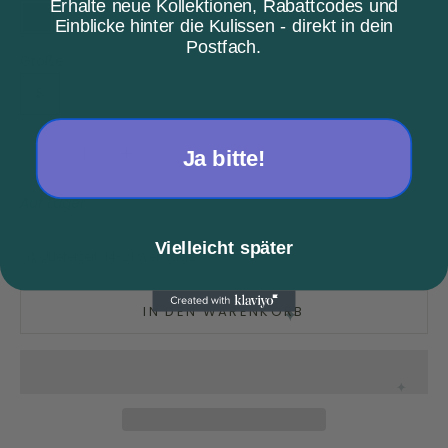
Erhalte neue Kollektionen, Rabattcodes und
Einblicke hinter die Kulissen - direkt in dein
Schwarz
Sand
Postfach.
Größe:
S
M
L
XL
XXL
3 XL
Anzahl verringern
Anzahl erhöhen
Ja bitte!
Auf Lager
Vielleicht später
Lieferzeit: 14-21 Werktage
IN DEN WARENKORB