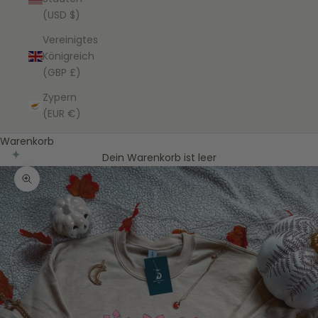
(USD $)
Vereinigtes
Königreich
(GBP £)
Zypern
(EUR €)
Warenkorb
Dein Warenkorb ist leer
Bild vergrößern