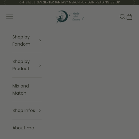
Zum Inhalt springen
oFFIZIELL LIZENZIERTER fANTASY MERCH FÜR DEIN READING SETUP
Zurück
Vor
Readers and Dreamers Shop
Menü
Suchen
Waren
Shop by
Fandom
Shop by
Product
Mix and
Match
Shop Infos
About me