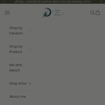
Zum Inhalt springen
oFFIZIELL LIZENZIERTER fANTASY MERCH FÜR DEIN READING SETUP
Zurück
Vor
Readers and Dreamers Shop
Menü
Suchen
Waren
Shop by
Fandom
Shop by
Product
Mix and
Match
Shop Infos
About me